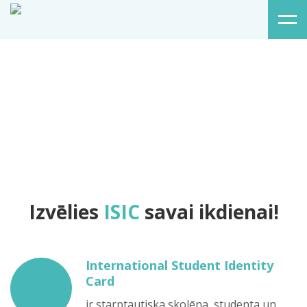
Izvēlies
ISIC
savai ikdienai!
International Student Identity
Card
ir starptautiska skolēna, studenta un