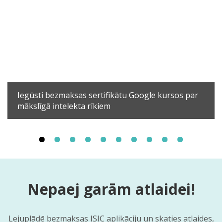
Iegūsti bezmaksas sertifikātu Google kursos par
mākslīgā intelekta rīkiem
Nepaej garām atlaidei!
Lejuplādē bezmaksas ISIC aplikāciju un skaties atlaides,