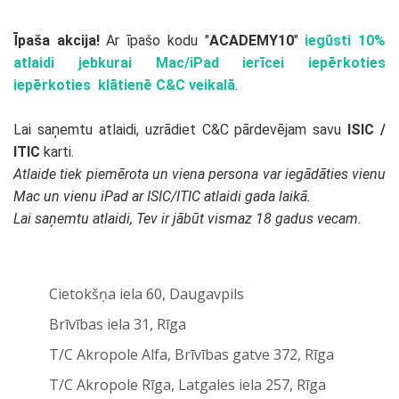
Īpaša akcija!
Ar īpašo kodu "
ACADEMY10
"
iegūsti 10%
atlaidi jebkurai Mac/iPad ierīcei iepērkoties
iepērkoties klātienē C&C veikalā
.
Lai saņemtu atlaidi, uzrādiet C&C pārdevējam savu
ISIC /
ITIC
karti.
Atlaide tiek piemērota un viena persona var iegādāties vienu
Mac un vienu iPad ar ISIC/ITIC atlaidi gada laikā.
Lai saņemtu atlaidi, Tev ir jābūt vismaz 18 gadus vecam.
Cietokšņa iela 60, Daugavpils
Brīvības iela 31, Rīga
T/C Akropole Alfa, Brīvības gatve 372, Rīga
T/C Akropole Rīga, Latgales iela 257, Rīga