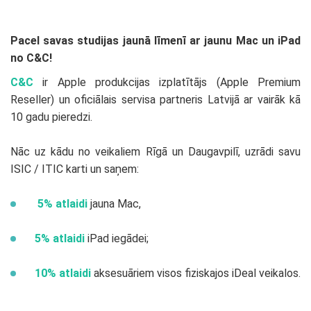
Pacel savas studijas jaunā līmenī ar jaunu Mac un iPad
no C&C!
C&C
ir Apple produkcijas izplatītājs (Apple Premium
Reseller) un oficiālais servisa partneris Latvijā ar vairāk kā
10 gadu pieredzi.
Nāc uz kādu no veikaliem Rīgā un Daugavpilī, uzrādi savu
ISIC / ITIC karti un saņem:
5% atlaidi
jauna Mac,
5% atlaidi
iPad iegādei;
10% atlaidi
aksesuāriem visos fiziskajos iDeal veikalos.