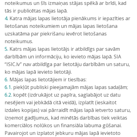
noteikumus un šīs izmaiņas stājas spēkā ar brīdi, kad
tās ir publicētas mājas lapā.
4.
Katra mājas lapas lietotāja pienākums ir iepazīties ar
lietošanas noteikumiem un mājas lapas lietošana
uzskatāma par piekrišanu ievērot lietošanas
noteikumus.
5.
Katrs mājas lapas lietotājs ir atbildīgs par savām
darbībām un informāciju, ko ievieto mājas lapā. SIA
“ISIC.lv” nav atbildīga par lietotāju darbībām un saturu,
ko mājas lapā ievieto lietotāji.
6.
Mājas lapas lietotājiem ir tiesības:
6.1.
piekļūt publiski pieejamajām mājas lapas sadaļām;
6.2.
kopēt (izdrukājot uz papīra, saglabājot uz datu
nesējiem vai jebkādā citā veidā), izplatīt (ieskaitot
izdales kopijas) vai pārraidīt mājas lapā ietverto saturu,
izņemot gadījumus, kad minētās darbības tiek veiktas
komerciālos nolūkos un finansiāla labuma gūšanai.
Pavairojot un izplatot jebkuru mājas lapā ievietoto