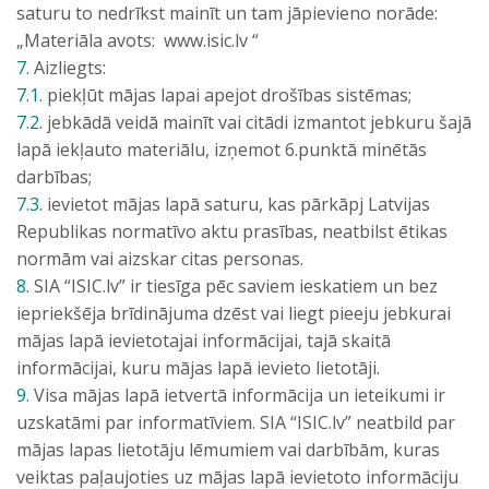
saturu to nedrīkst mainīt un tam jāpievieno norāde:
„Materiāla avots: www.isic.lv “
7.
Aizliegts:
7.1.
piekļūt mājas lapai apejot drošības sistēmas;
7.2.
jebkādā veidā mainīt vai citādi izmantot jebkuru šajā
lapā iekļauto materiālu, izņemot 6.punktā minētās
darbības;
7.3.
ievietot mājas lapā saturu, kas pārkāpj Latvijas
Republikas normatīvo aktu prasības, neatbilst ētikas
normām vai aizskar citas personas.
8.
SIA “ISIC.lv” ir tiesīga pēc saviem ieskatiem un bez
iepriekšēja brīdinājuma dzēst vai liegt pieeju jebkurai
mājas lapā ievietotajai informācijai, tajā skaitā
informācijai, kuru mājas lapā ievieto lietotāji.
9.
Visa mājas lapā ietvertā informācija un ieteikumi ir
uzskatāmi par informatīviem. SIA “ISIC.lv” neatbild par
mājas lapas lietotāju lēmumiem vai darbībām, kuras
veiktas paļaujoties uz mājas lapā ievietoto informāciju