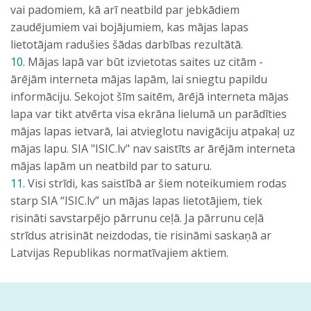
vai padomiem, kā arī neatbild par jebkādiem
zaudējumiem vai bojājumiem, kas mājas lapas
lietotājam radušies šādas darbības rezultātā.
10.
Mājas lapā var būt izvietotas saites uz citām -
ārējām interneta mājas lapām, lai sniegtu papildu
informāciju. Sekojot šīm saitēm, ārējā interneta mājas
lapa var tikt atvērta visa ekrāna lielumā un parādīties
mājas lapas ietvarā, lai atvieglotu navigāciju atpakaļ uz
mājas lapu. SIA "ISIC.lv" nav saistīts ar ārējām interneta
mājas lapām un neatbild par to saturu.
11.
Visi strīdi, kas saistībā ar šiem noteikumiem rodas
starp SIA “ISIC.lv” un mājas lapas lietotājiem, tiek
risināti savstarpējo pārrunu ceļā. Ja pārrunu ceļā
strīdus atrisināt neizdodas, tie risināmi saskaņā ar
Latvijas Republikas normatīvajiem aktiem.