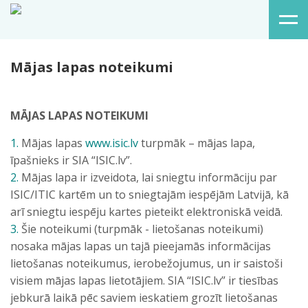
Mājas lapas noteikumi
MĀJAS LAPAS NOTEIKUMI
1.
Mājas lapas
www.isic.lv
turpmāk – mājas lapa,
īpašnieks ir SIA “ISIC.lv”.
2.
Mājas lapa ir izveidota, lai sniegtu informāciju par
ISIC/ITIC kartēm un to sniegtajām iespējām Latvijā, kā
arī sniegtu iespēju kartes pieteikt elektroniskā veidā.
3.
Šie noteikumi (turpmāk - lietošanas noteikumi)
nosaka mājas lapas un tajā pieejamās informācijas
lietošanas noteikumus, ierobežojumus, un ir saistoši
visiem mājas lapas lietotājiem. SIA “ISIC.lv” ir tiesības
jebkurā laikā pēc saviem ieskatiem grozīt lietošanas