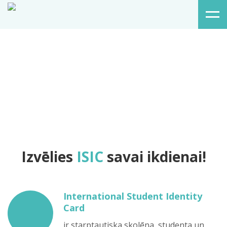
Izvēlies
ISIC
savai ikdienai!
International Student Identity
Card
ir starptautiska skolēna, studenta un