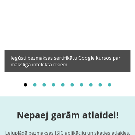
Iegūsti bezmaksas sertifikātu Google kursos par
mākslīgā intelekta rīkiem
Nepaej garām atlaidei!
Lejuplādē bezmaksas ISIC aplikāciju un skaties atlaides,