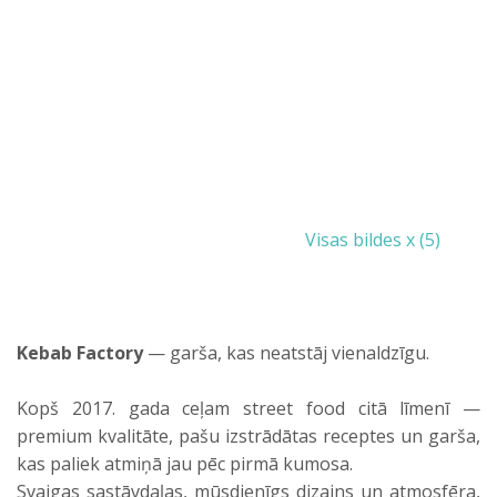
Visas bildes x (5)
Kebab Factory
— garša, kas neatstāj vienaldzīgu.
Kopš 2017. gada ceļam street food citā līmenī —
premium kvalitāte, pašu izstrādātas receptes un garša,
kas paliek atmiņā jau pēc pirmā kumosa.
Svaigas sastāvdaļas, mūsdienīgs dizains un atmosfēra,