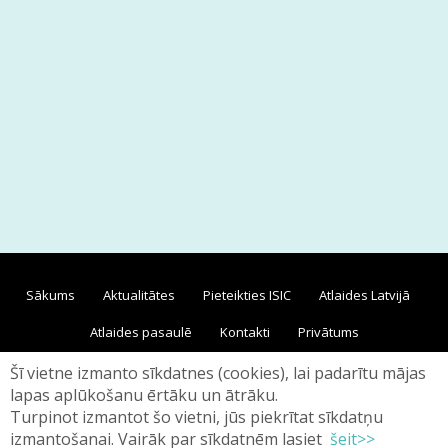
Sākums
Aktualitātes
Pieteikties ISIC
Atlaides Latvijā
Atlaides pasaulē
Kontakti
Privātums
Šī vietne izmanto sīkdatnes (cookies), lai padarītu mājas
lapas aplūkošanu ērtāku un ātrāku.
Turpinot izmantot šo vietni, jūs piekrītat sīkdatņu
izmantošanai. Vairāk par sīkdatnēm lasiet
šeit>>