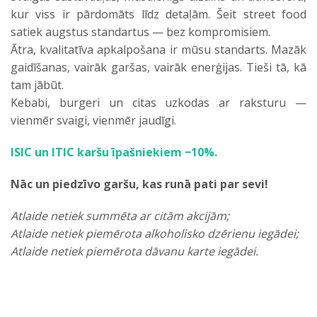
kur viss ir pārdomāts līdz detaļām. Šeit street food
satiek augstus standartus — bez kompromisiem.
Ātra, kvalitatīva apkalpošana ir mūsu standarts. Mazāk
gaidīšanas, vairāk garšas, vairāk enerģijas. Tieši tā, kā
tam jābūt.
Kebabi, burgeri un citas uzkodas ar raksturu —
vienmēr svaigi, vienmēr jaudīgi.
ISIC un ITIC karšu īpašniekiem −10%.
Nāc un piedzīvo garšu, kas runā pati par sevi!
Atlaide netiek summēta ar citām akcijām;
Atlaide netiek piemērota alkoholisko dzērienu iegādei;
Atlaide netiek piemērota dāvanu karte iegādei.