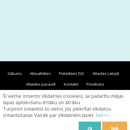
Sākums
Aktualitātes
Pieteikties ISIC
Atlaides Latvijā
Atlaides pasaulē
Kontakti
Privātums
Šī vietne izmanto sīkdatnes (cookies), lai padarītu mājas
lapas aplūkošanu ērtāku un ātrāku.
Turpinot izmantot šo vietni, jūs piekrītat sīkdatņu
izmantošanai. Vairāk par sīkdatnēm lasiet
šeit>>
Mājas lapas noteikumi
Kr. Barona iela 24/26, Rīga, LV-
1050
Jā
Nē