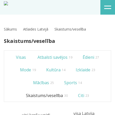
Sākums
Atlaides Latvijā
Skaistums/veselība
Skaistums/veselība
Visas
Atbalsti savējos
Ēdieni
19
27
Mode
Kultūra
Izklaide
19
14
23
Mācības
Sports
25
14
Skaistums/veselība
Citi
30
23
visa Latvija